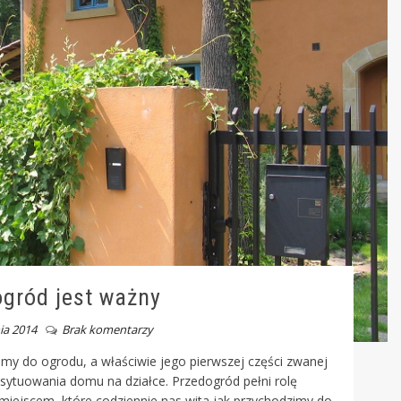
gród jest ważny
ia 2014
Brak komentarzy
my do ogrodu, a właściwie jego pierwszej części zwanej
sytuowania domu na działce. Przedogród pełni rolę
 miejscem, które codziennie nas wita jak przychodzimy do