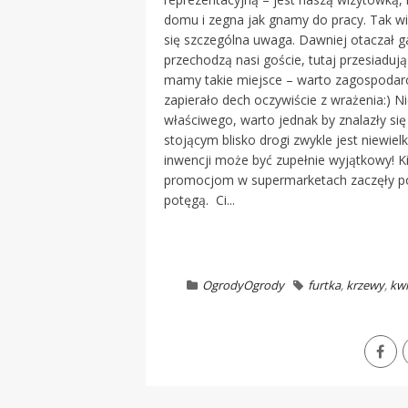
domu i zegna jak gnamy do pracy. Tak wi
się szczególna uwaga. Dawniej otaczał g
przechodzą nasi goście, tutaj przesiadują g
mamy takie miejsce – warto zagospodarowa
zapierało dech oczywiście z wrażenia:) 
właściwego, warto jednak by znalazły si
stojącym blisko drogi zwykle jest niewielk
inwencji może być zupełnie wyjątkowy! Ki
promocjom w supermarketach zaczęły pows
potęgą. Ci...
Ogrody
Ogrody
furtka
,
krzewy
,
kwi