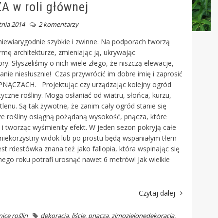
 w roli głównej
tnia 2014
2 komentarzy
o niewiarygodnie szybkie i zwinne. Na podporach tworzą
rmę architekturze, zmieniając ją, ukrywając
ry. Słyszeliśmy o nich wiele złego, że niszczą elewacje,
ie niesłusznie! Czas przywrócić im dobre imię i zaprosić
..PNĄCZACH. Projektując czy urządzając kolejny ogród
tyczne rośliny. Mogą osłaniać od wiatru, słońca, kurzu,
lenu. Są tak żywotne, że zanim cały ogród stanie się
sze rośliny osiągną pożądaną wysokość, pnącza, które
 i tworząc wyśmienity efekt. W jeden sezon pokryją całe
 niekorzystny widok lub po prostu będą wspaniałym tłem
st rdestówka znana też jako fallopia, która wspinając się
go roku potrafi urosnąć nawet 6 metrów! Jak wielkie
Czytaj dalej
ice roślin
dekoracja
,
liście
,
pnącza
,
zimozielone
dekoracja
,