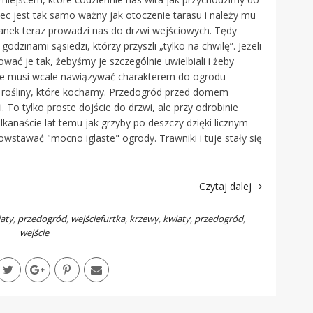
ec jest tak samo ważny jak otoczenie tarasu i należy mu
anek teraz prowadzi nas do drzwi wejściowych. Tędy
odzinami sąsiedzi, którzy przyszli „tylko na chwilę”. Jeżeli
ć je tak, żebyśmy je szczególnie uwielbiali i żeby
Nie musi wcale nawiązywać charakterem do ogrodu
ę rośliny, które kochamy. Przedogród przed domem
i. To tylko proste dojście do drzwi, ale przy odrobinie
lkanaście lat temu jak grzyby po deszczy dzięki licznym
tawać "mocno iglaste" ogrody. Trawniki i tuje stały się
Czytaj dalej
aty
,
przedogród
,
wejście
furtka
,
krzewy
,
kwiaty
,
przedogród
,
wejście