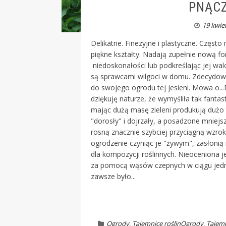
PNĄCZA
19 kwie
Delikatne. Finezyjne i plastyczne. Częst
piękne kształty. Nadają zupełnie nową fo
niedoskonałości lub podkreślając jej walo
są sprawcami wilgoci w domu. Zdecydowan
do swojego ogrodu tej jesieni. Mowa o.
dziękuję naturze, że wymyśliła tak fantas
mając dużą masę zieleni produkują dużo t
"dorosły" i dojrzały, a posadzone mniej
rosną znacznie szybciej przyciągną wzrok
ogrodzenie czyniąc je "żywym", zasłonią
dla kompozycji roślinnych. Nieoceniona je
za pomocą wąsów czepnych w ciągu jedne
zawsze było...
Ogrody
,
Tajemnice roślin
Ogrody
,
Tajemn