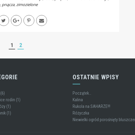
,
pnącza
,
zimozielone
1
2
EGORIE
OSTATNIE WPISY
(6)
Początek…
ce roślin
(1)
Kalina
óży
(1)
Rukola na SAHARZE!!!
nik
(1)
Różyczka
Niewielki ogród porośnięty bluszcz