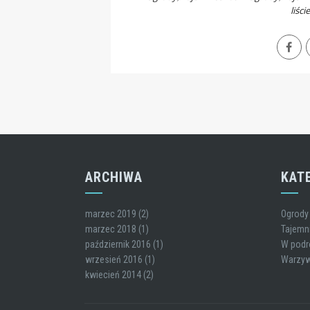
liście
ARCHIWA
KAT
marzec 2019
(2)
Ogrody
marzec 2018
(1)
Tajemni
październik 2016
(1)
W podr
wrzesień 2016
(1)
Warzyw
kwiecień 2014
(2)