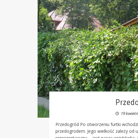
Przedo
19 kwietn
Przedogród Po otworzeniu furtki wchodzi
przedogrodem. Jego wielkość zależy od u
reprezentacyjną – jest naszą wizytówką,