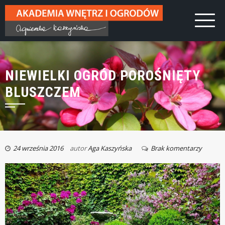
NIEWIELKI OGRÓD POROŚNIĘTY
BLUSZCZEM
24 września 2016
autor
Aga Kaszyńska
Brak komentarzy