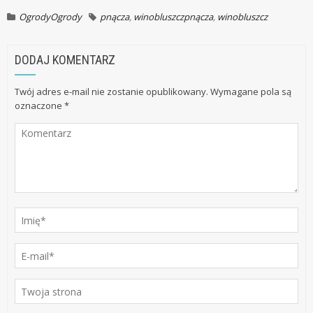
Ogrody
Ogrody
pnącza
,
winobluszcz
pnącza
,
winobluszcz
DODAJ KOMENTARZ
Twój adres e-mail nie zostanie opublikowany.
Wymagane pola są
oznaczone
*