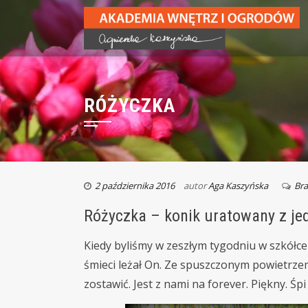
RÓŻYCZKA
2 października 2016
autor
Aga Kaszyńska
Br
Różyczka – konik uratowany z jed
Kiedy byliśmy w zeszłym tygodniu w szkółc
śmieci leżał On. Ze spuszczonym powietrze
zostawić. Jest z nami na forever. Piękny. Śpi n