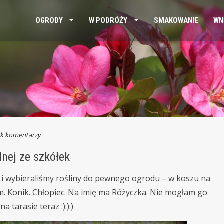
OGRODY
W PODRÓŻY
SMAKOWANIE
WN
ak komentarzy
nej ze szkółek
e i wybieraliśmy rośliny do pewnego ogrodu – w koszu na
m. Konik. Chłopiec. Na imię ma Różyczka. Nie mogłam go
a tarasie teraz :):):)